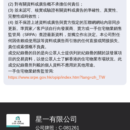
$1,078萬
$767.8萬
$769.58萬
(2) 對有關資料或廣告概不承擔任何責任；
F
(3) 並未認可、核實或驗證有關資料或廣告的準確性、真實性、
完整性或時效性；
已售
已售
已售
(4) 並不保證上述資料或廣告與賣方指定的互聯網網站內容同步
更新。準買家／客戶須自行向發展商、賣方或一手住宅物業銷售
A1
A2
A3
監管局（SRPA）查證最新資料，並獨立作出決定。本公司對任
862呎
646呎
663呎
何因依賴或使用該等資料或廣告而引致的任何直接或間接損失、
9 /
$1,067.16萬
$733.29萬
$771.23萬
責任或索償概不負責。
F
成交紀錄冊的目的是向公眾人士提供列於紀錄冊的關於該發展項
目的交易資料，以使公眾人士了解香港的住宅物業市場狀況。此
已售
已售
已售
成交紀錄冊所列載的個人資料不應用於其他用途。
一手住宅物業銷售監管局:
A1
A2
A3
https://www.srpe.gov.hk/opip/index.htm?lang=zh_TW
862呎
646呎
663呎
10
/
$1,021.47萬
$734.48萬
$760.45萬
F
已售
已售
已售
A1
A2
A3
星一有限公司
862呎
646呎
663呎
11
公司牌照：C-081261