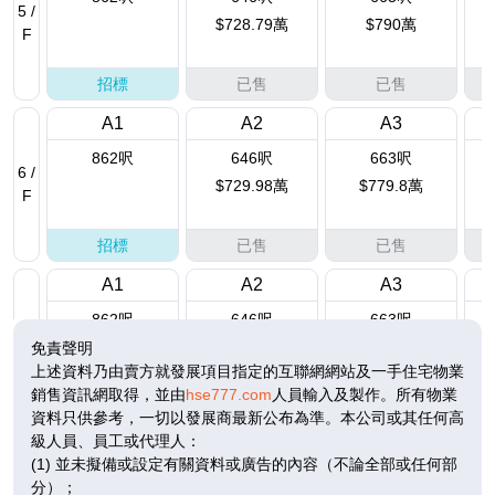
5 /
$728.79萬
$790萬
F
招標
已售
已售
A1
A2
A3
862呎
646呎
663呎
6 /
$729.98萬
$779.8萬
F
招標
已售
已售
A1
A2
A3
862呎
646呎
663呎
7 /
$1,231.8萬
$754.73萬
$762.45萬
免責聲明
F
上述資料乃由賣方就發展項目指定的互聯網網站及一手住宅物業
銷售資訊網取得，並由
hse777.com
人員輸入及製作。所有物業
已售
已售
已售
資料只供參考，一切以發展商最新公布為準。本公司或其任何高
級人員、員工或代理人：
A1
A2
A3
(1) 並未擬備或設定有關資料或廣告的內容（不論全部或任何部
862呎
646呎
663呎
分）；
8 /