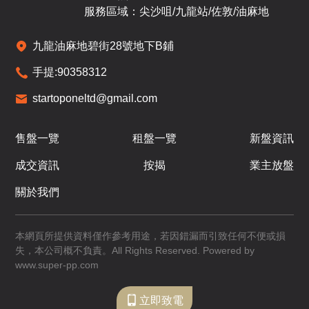
/
$1,043.52萬
$735.59萬
$762.45萬
服務區域：尖沙咀/九龍站/佐敦/油麻地
F
已售
已售
已售
九龍油麻地碧街28號地下B鋪
A1
A2
A3
手提:
90358312
862呎
646呎
663呎
12
startoponeltd@gmail.com
/
$1,010萬
$736.69萬
$750萬
F
售盤一覽
租盤一覽
新盤資訊
已售
已售
已售
A1
A2
A3
成交資訊
按揭
業主放盤
862呎
646呎
663呎
15
關於我們
/
$737.88萬
$789.58萬
F
本網頁所提供資料僅作參考用途，若因錯漏而引致任何不便或損
即將發售
已售
已售
失，本公司概不負責。All Rights Reserved. Powered by
A1
A2
A3
www.super-pp.com
862呎
646呎
663呎
16
立即致電
/
$1,011.1萬
$738.99萬
$747.02萬