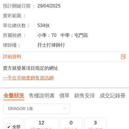
預計關鍵日期 ：
29/04/2025
實呎範圍 ：
單位總伙数：
534伙
所屬校網 ：
小學：70
中學：屯門區
律師樓：
孖士打律師行
詳細資料
賣方就發展項目指定的網址
一手住宅物業銷售資訊網
全盤狀況
售樓說明書
價單
銷售安排
成交記錄冊
12
0
3
全部