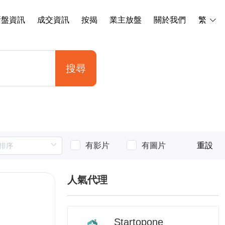
新盤資訊
成交資訊
按揭
業主放盤
關於我們
繁
搜尋
有影片
有圖片
重設
人氣代理
Startopone