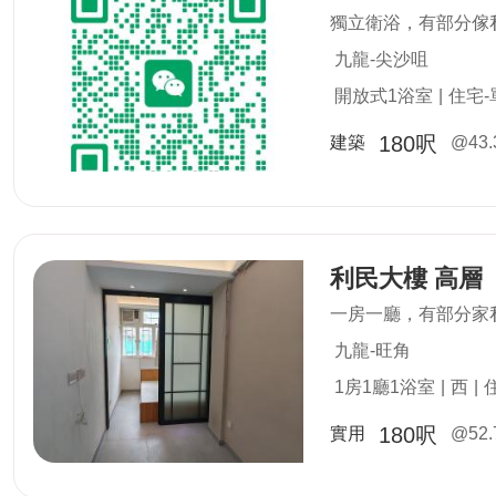
獨立衛浴，有部分傢
九龍-尖沙咀
開放式1浴室
|
住宅-
180呎
建築
@43.
利民大樓 高層
一房一廳，有部分家
九龍-旺角
1房1廳1浴室
|
西
|
180呎
實用
@52.