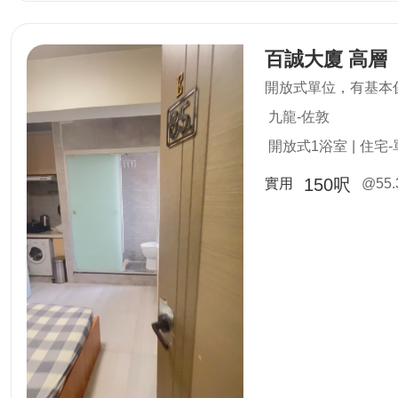
百誠大廈 高層
開放式單位，有基本
九龍-佐敦
開放式1浴室
|
住宅-
150呎
實用
@55.