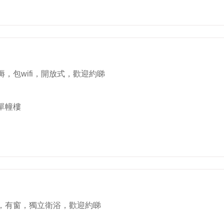
，包wifi，開放式，歡迎約睇
單幢樓
，有窗，獨立衛浴，歡迎約睇