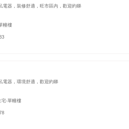
私電器，裝修舒適，旺市區內，歡迎約睇
單幢樓
33
私電器，環境舒適，歡迎約睇
住宅-單幢樓
78