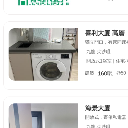
喜利大廈 高層
獨立門口，有床同床褥
九龍-尖沙咀
開放式1浴室
|
住宅-
160呎
建築
@50
海景大廈
開放式，齊傢私電器
九龍-尖沙咀