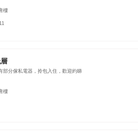
唐樓
11
低層
有部分傢私電器，拎包入住，歡迎約睇
唐樓