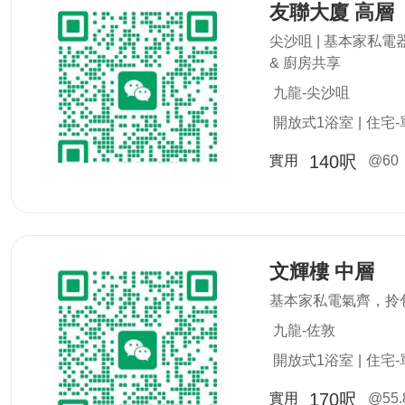
友聯大廈 高層
尖沙咀 | 基本家私
& 廚房共享
九龍-尖沙咀
開放式1浴室
|
住宅-
140呎
實用
@60
文輝樓 中層
基本家私電氣齊，拎
九龍-佐敦
開放式1浴室
|
住宅-
170呎
實用
@55.