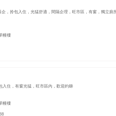
電器企，拎包入住，光猛舒適，間隔企理，旺市區，有窗，獨立廁所
單幢樓
包入住，有窗光猛，旺市區內，歡迎約睇
單幢樓
88