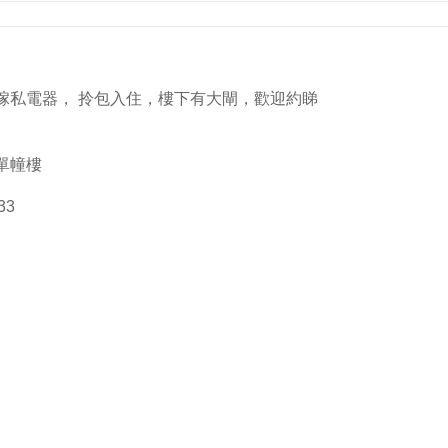
傢私電器， 拎包入住，樓下有大閘，歡迎約睇
單幢樓
33