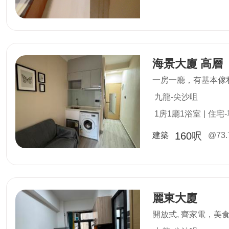
海景大廈 高層
一房一廳，有基本傢私
九龍-尖沙咀
1房1廳1浴室
|
住宅
160呎
建築
@73.
麗東大廈
開放式, 齊家電，美食林