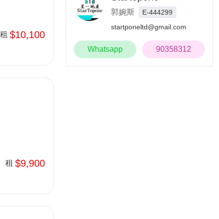
郭婉斯
E-444299
startponeltd@gmail.com
$10,100
租
Whatsapp
90358312
$9,900
租