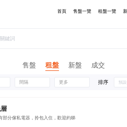
首頁
售盤一覽
租盤一覽
售盤
租盤
新盤
成交
排序
間隔
更多
低層
有部分傢私電器，拎包入住，歡迎約睇