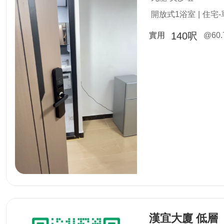
開放式1浴室
|
住宅-
140呎
實用
@60.
漢宜大廈 低層