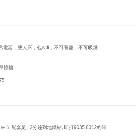
電器，雙人床，包wifi，不可養寵，不可吸煙
-單幢樓
75
立 配套足 , 2分鐘到地鐵站, 即打9035 8312約睇