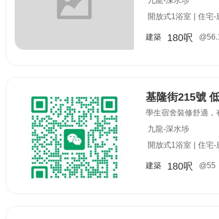
九龍-深水埗
開放式1浴室
|
住宅-
180呎
建築
@56.
基隆街215號 
學生宿舍裝修舒適，
九龍-深水埗
開放式1浴室
|
住宅-
180呎
建築
@55