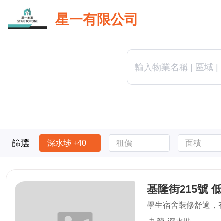
星一有限公司
篩選
深水埗 +40
租價
面積
基隆街215號 
學生宿舍裝修舒適，